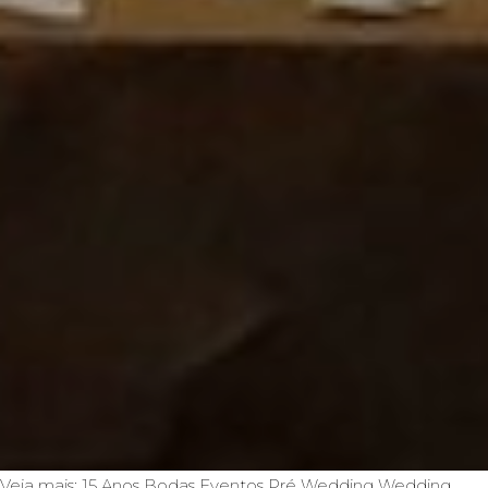
Veja mais:
15 Anos
Bodas
Eventos
Pré Wedding
Wedding