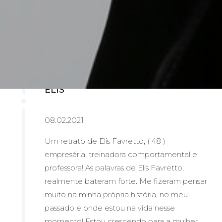
ELIS
08.02.2021
Um retrato de Elis Favretto, ( 48 )
empresária, treinadora comportamental e
professora! As palavras de Elis Favretto,
realmente bateram forte. Me fizeram pensar
muito na minha própria história, no meu
passado e onde estou na vida nesse
momento! Estou crescendo para a mulher