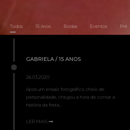
Todos
15 Anos
Bodas
Eventos
Pré
GABRIELA / 15 ANOS
26.03.2020
Após um ensaio fotográfico cheio de
personalidade, chegou a hora de contar a
história da festa...
LER MAIS