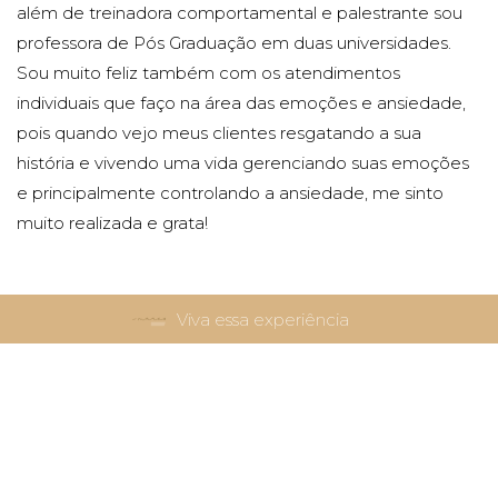
além de treinadora comportamental e palestrante sou
professora de Pós Graduação em duas universidades.
Sou muito feliz também com os atendimentos
individuais que faço na área das emoções e ansiedade,
pois quando vejo meus clientes resgatando a sua
história e vivendo uma vida gerenciando suas emoções
e principalmente controlando a ansiedade, me sinto
muito realizada e grata!
Viva essa experiência
Como você faz pra se manter assim sempre alegre!
Sou uma mulher muito alegre, sou muito feliz e realizada
com tudo que tenho, no que me tornei. Não tem um dia