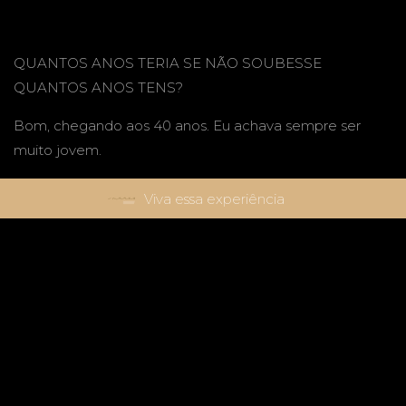
QUANTOS ANOS TERIA SE NÃO SOUBESSE
QUANTOS ANOS TENS?
Bom, chegando aos 40 anos. Eu achava sempre ser
muito jovem.
Viva essa experiência
QUAL A COISA MAIS DIFÍCIL QUE JÁ FIZESTE?
Aos 43 anos o golpe da minha separação, mas logo
aprendi a superar tudo com ajuda de uma psicóloga,
que foi a divisora de águas na minha vida futura. Assim
começou uma vida alegre, cheia de novidades com
minhas amigas, conheci muitas pessoas interessantes,
inclusive meu atual marido. Meu amor até hoje! Se não