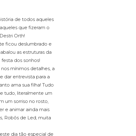
história de todos aqueles
aqueles que fizeram o
Destri Orth!
te ficou deslumbrado e
abalou as estruturas da
 festa dos sonhos!
 nos mínimos detalhes, a
e dar entrevista para a
anto ama sua filha! Tudo
e tudo, literalmente um
m um sorriso no rosto,
r e animar ainda mais
das, Robôs de Led, muita
este dia tão especial de