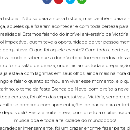
a a história... Não só para a nossa história, mas também para a 
a, aqueles que fizeram acontecer e com toda certeza para 
 realidade! Estamos falando do incrível aniversário da Victória 
a foi impecável, quem teve a oportunidade de ver pessoalmen
e perguntava: O que foi aquele evento? Com toda a certeza, 
teza ainda é saber que a doce Victória foi merecedora dessa
ro foi no salão de beleza, onde iniciamos toda a preparação
ila já estava com lágrimas em seus olhos, ainda mais na hora d
iongo e falar o quanto sonhou em viver esse momento, e o qu
rinho, o tema da festa Branca de Neve, com direito a neve 
oda certeza, foi além das expectativas... Victória, sempre co
amília se preparou com apresentações de dança para entrete
depois dali? Festa a noite inteira, com direito a muitas risa
música boa e toda a felicidade do mundooooo!
ro agradecer imensamente, foi um prazer enorme fazer parte d