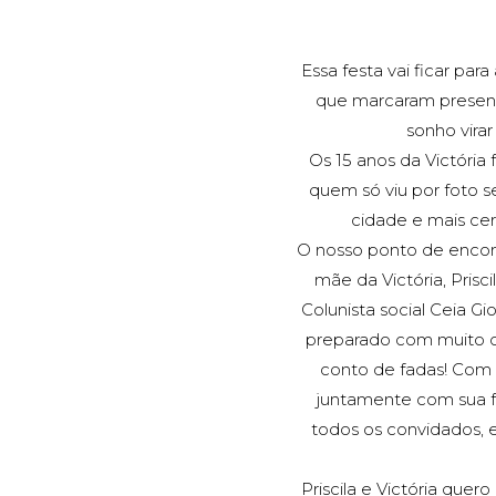
Essa festa vai ficar par
que marcaram presenç
sonho virar
Os 15 anos da Victóri
quem só viu por foto s
cidade e mais cer
O nosso ponto de encont
mãe da Victória, Prisc
Colunista social Ceia G
preparado com muito ca
conto de fadas! Com t
juntamente com sua f
todos os convidados, e 
Priscila e Victória que