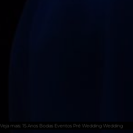
Veja mais:
15 Anos
Bodas
Eventos
Pré Wedding
Wedding