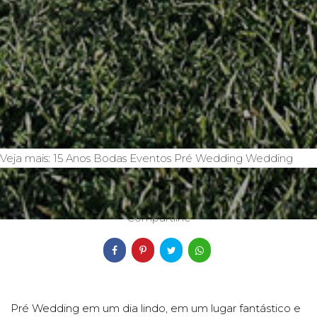
Veja mais:
15 Anos
Bodas
Eventos
Pré Wedding
Wedding
04/10/2019
Compartilhe
Pré Wedding em um dia lindo, em um lugar fantástico e