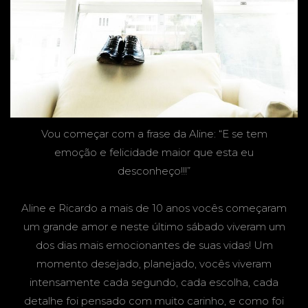
Vou começar com a frase da Aline: “E se tem
emoção e felicidade maior que esta eu
desconheço!!!”
Aline e Ricardo a mais de 10 anos vocês começaram
um grande amor e neste último sábado viveram um
dos dias mais emocionantes de suas vidas! Um
momento desejado, planejado, vocês viveram
intensamente cada segundo, cada escolha, cada
detalhe foi pensado com muito carinho, e como foi